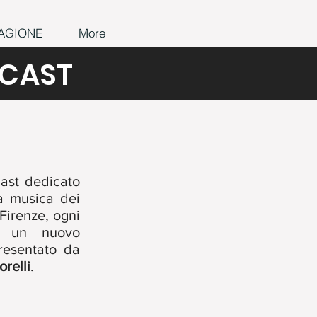
AGIONE
More
CAST
cast dedicato
la musica dei
Firenze, ogni
o un nuovo
presentato da
relli
.