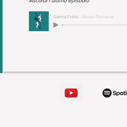
Ascolta l'ultimo episodio
Gianna Fratta
Nuove Risonanze
Tutti gli episodi della stagione 